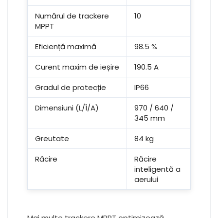
Numărul de trackere
10
MPPT
Eficiență maximă
98.5 %
Curent maxim de ieșire
190.5 A
Gradul de protecție
IP66
Dimensiuni (L/Î/A)
970 / 640 /
345 mm
Greutate
84 kg
Răcire
Răcire
inteligentă a
aerului
Mai multe trackere MPPT optimizează