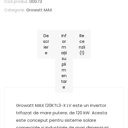
Cod produs:
00073
Categorie:
Growatt MAX
De
Inf
Re
scr
or
ce
ier
m
nzii
e
ații
(1)
su
pli
m
en
tar
e
Growatt MAX 120KTL3-X LV este un invertor
trifazat de mare putere, de 120 kW. Acesta
este conceput pentru sisteme solare
comerciale și industriale de mari dimensiuni.