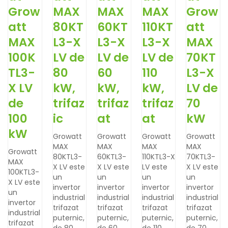
Grow
MAX
MAX
MAX
Grow
att
80KT
60KT
110KT
att
MAX
L3-X
L3-X
L3-X
MAX
100K
LV de
LV de
LV de
70KT
TL3-
80
60
110
L3-X
X LV
kW,
kW,
kW,
LV de
de
trifaz
trifaz
trifaz
70
100
ic
at
at
kW
kW
Growatt
Growatt
Growatt
Growatt
MAX
MAX
MAX
MAX
Growatt
80KTL3-
60KTL3-
110KTL3-X
70KTL3-
MAX
X LV este
X LV este
LV este
X LV este
100KTL3-
un
un
un
un
X LV este
invertor
invertor
invertor
invertor
un
industrial
industrial
industrial
industrial
invertor
trifazat
trifazat
trifazat
trifazat
industrial
puternic,
puternic,
puternic,
puternic,
trifazat