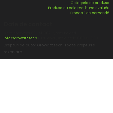
Categorie de produse
Produse cu cele mai bune evaluări
Procesul de comandă
Date de contact
Siemianowicka 80 , 41-902 Bytom Poland
info@growatt.tech
Luni-vineri, între orele 8:00 și 16:00
Drepturi de autor Growatt.tech. Toate drepturile
rezervate.