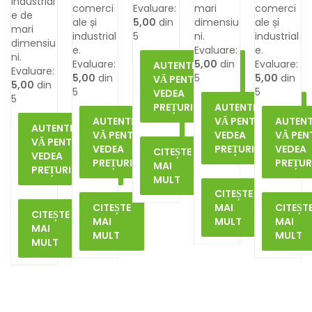
industrial
comerci
Evaluare:
mari
comerci
e de
ale și
5,00
din
dimensiu
ale și
mari
industrial
5
ni.
industrial
dimensiu
e.
Evaluare:
e.
ni.
Evaluare:
5,00
din
Evaluare:
AUTENTIFICAȚI-
Evaluare:
5,00
din
5
5,00
din
VĂ PENTRU A
5,00
din
5
5
VEDEA
5
PREȚURILE
AUTENTIFICAȚI-
AUTENTIFICAȚI-
VĂ PENTRU A
AUTENT
AUTENTIFICAȚI-
VĂ PENTRU A
VEDEA
VĂ PEN
VĂ PENTRU A
VEDEA
PREȚURILE
VEDEA
CITEȘTE
VEDEA
PREȚURILE
PREȚUR
MAI
PREȚURILE
MULT
CITEȘTE
CITEȘTE
MAI
CITEȘT
CITEȘTE
MAI
MULT
MAI
MAI
MULT
MULT
MULT