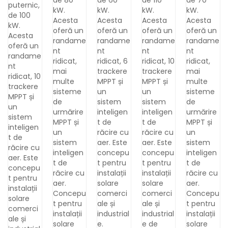
de 80
de 60
de 110
de 70
puternic,
kW.
kW.
kW.
kW.
de 100
Acesta
Acesta
Acesta
Acesta
kW.
oferă un
oferă un
oferă un
oferă un
Acesta
randame
randame
randame
randame
oferă un
nt
nt
nt
nt
randame
ridicat,
ridicat, 6
ridicat, 10
ridicat,
nt
mai
trackere
trackere
mai
ridicat, 10
multe
MPPT și
MPPT și
multe
trackere
sisteme
un
un
sisteme
MPPT și
de
sistem
sistem
de
un
urmărire
inteligen
inteligen
urmărire
sistem
MPPT și
t de
t de
MPPT și
inteligen
un
răcire cu
răcire cu
un
t de
sistem
aer. Este
aer. Este
sistem
răcire cu
inteligen
concepu
concepu
inteligen
aer. Este
t de
t pentru
t pentru
t de
concepu
răcire cu
instalații
instalații
răcire cu
t pentru
aer.
solare
solare
aer.
instalații
Concepu
comerci
comerci
Concepu
solare
t pentru
ale și
ale și
t pentru
comerci
instalații
industrial
industrial
instalații
ale și
solare
e.
e de
solare