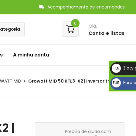
Acompanhamento de encomendas
0
Olá,
Conta
e listas
s
A minha conta
Zloty 
PLN
zł
WATT MID
Growatt MID 50 KTL3-X2 | Inversor trifásico
Euro 
EUR
€
2 |
Precisa de ajuda com