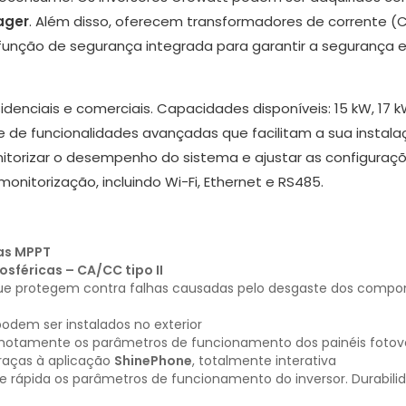
ager
. Além disso, oferecem transformadores de corrente (C
função de segurança integrada para garantir a segurança e
enciais e comerciais. Capacidades disponíveis: 15 kW, 17 kW
e funcionalidades avançadas que facilitam a sua instalação
onitorizar o desempenho do sistema e ajustar as configura
itorização, incluindo Wi-Fi, Ethernet e RS485.
as MPPT
sféricas – CA/CC tipo II
ue protegem contra falhas causadas pelo desgaste dos compon
podem ser instalados no exterior
emotamente os parâmetros de funcionamento dos painéis fotovol
graças à aplicação
ShinePhone
, totalmente interativa
il e rápida os parâmetros de funcionamento do inversor. Dura