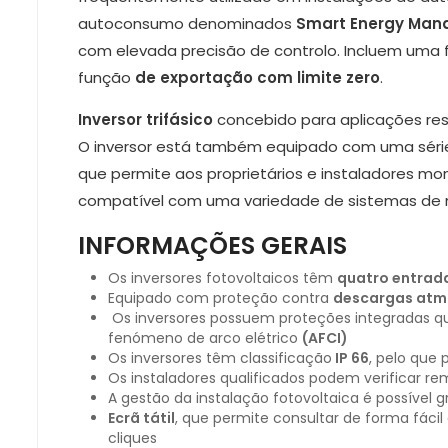
autoconsumo denominados
Smart Energy Man
com elevada precisão de controlo. Incluem uma 
função
de exportação com limite zero
.
Inversor trifásico
concebido para aplicações resid
O inversor está também equipado com uma série d
que permite aos proprietários e instaladores m
compatível com uma variedade de sistemas de mon
INFORMAÇÕES GERAIS
Os inversores fotovoltaicos têm
quatro entrad
Equipado com proteção contra
descargas atmo
Os inversores possuem proteções integradas q
fenómeno de arco elétrico
(AFCI)
Os inversores têm classificação
IP 66
, pelo que 
Os instaladores qualificados podem verificar r
A gestão da instalação fotovoltaica é possível 
Ecrã tátil
, que permite consultar de forma fác
cliques