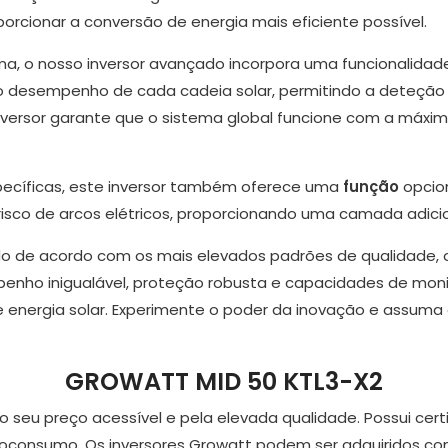
porcionar a conversão de energia mais eficiente possível.
ema, o nosso inversor avançado incorpora uma funcionalidade
o desempenho de cada cadeia solar, permitindo a deteção
nversor garante que o sistema global funcione com a máxim
pecíficas, este inversor também oferece uma
função
opcio
 risco de arcos elétricos, proporcionando uma camada adicio
o de acordo com os mais elevados padrões de qualidade, o 
enho inigualável, proteção robusta e capacidades de monit
 energia solar. Experimente o poder da inovação e assuma 
GROWATT MID 50 KTL3-X2
 seu preço acessível e pela elevada qualidade. Possui cert
oconsumo. Os inversores Growatt podem ser adquiridos com