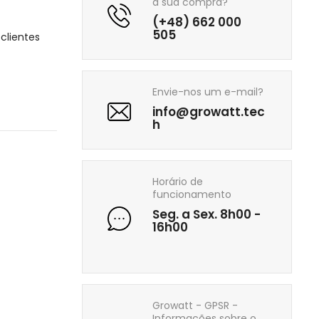
a sua compra?
(+48) 662 000
505
clientes
Envie-nos um e-mail?
info@growatt.tec
h
Horário de
funcionamento
Seg. a Sex. 8h00 -
16h00
Growatt - GPSR -
Informações sobre o